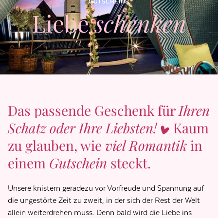
GUTSCHEINE
Liebe
schenken
Das passende Geschenk für
Ihren
Schatz oder Ihre Liebsten!
Kaum
zu glauben, wie
viel Romantik
in
einem
Gutschein
steckt.
Unsere knistern geradezu vor Vorfreude und Spannung auf
die ungestörte Zeit zu zweit, in der sich der Rest der Welt
allein weiterdrehen muss. Denn bald wird die Liebe ins